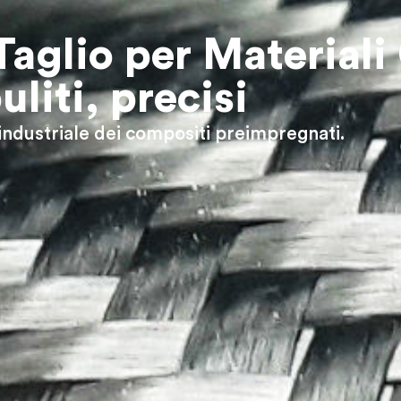
aglio per Materiali
uliti, precisi
 industriale dei compositi preimpregnati.